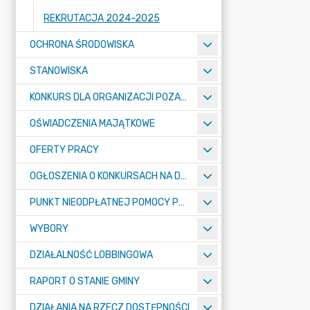
REKRUTACJA 2024-2025
OCHRONA ŚRODOWISKA
STANOWISKA
KONKURS DLA ORGANIZACJI POZARZĄDOWYCH
OŚWIADCZENIA MAJĄTKOWE
OFERTY PRACY
OGŁOSZENIA O KONKURSACH NA DYREKTORÓW SZKÓŁ
PUNKT NIEODPŁATNEJ POMOCY PRAWNEJ W MROZACH
WYBORY
DZIAŁALNOŚĆ LOBBINGOWA
RAPORT O STANIE GMINY
DZIAŁANIA NA RZECZ DOSTĘPNOŚCI