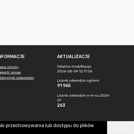
INFORMACJE
AKTUALIZACJE
Ostatnia modyfikacja
apa strony
2026-08-04 12:17:06
ejestr zmian
tatystyki odwiedzin
Licznik odwiedzin ogółem
91 965
Licznik odwiedzin w m-cu 2026-
07
263
nki przechowywania lub dostępu do plików
Zamknij