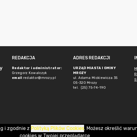
REDAKCJA
ADRES REDAKCJI
y
Redaktor i administrator:
URZĄD MIASTA I GMINY
M
Grzegorz Kowalczyk
MROZY
R
email
:redaktor@mrozy.pl
ul. Adama Mickiewicza 35
S
05-320 Mrozy
tel. (25) 75-74-190
ug i zgodnie z
Polityką Plików Cookies
. Możesz określić waru
cookies w Twojej przeglądarce