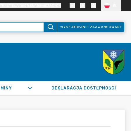
TRAST DLA OSÓB SŁABOWIDZĄCYCH
PL
WYSZUKIWANIE ZAAWANSOWANE
GMINY
DEKLARACJA DOSTĘPNOŚCI