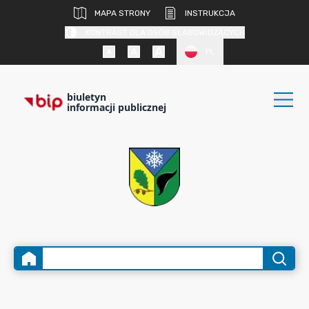
MAPA STRONY
INSTRUKCJA
KONTRAST DLA OSÓB SŁABOWIDZĄCYCH
PL
biuletyn
informacji publicznej