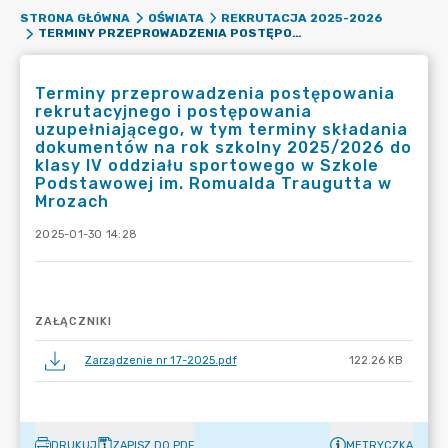
STRONA GŁÓWNA
OŚWIATA
REKRUTACJA 2025-2026
TERMINY PRZEPROWADZENIA POSTĘPOWANIA REKRUTACYJNEGO I POSTĘPOWANIA UZUPEŁNIAJĄCEGO, W TYM TERMINY SKŁADANIA DOKUMENTÓW NA ROK SZKOLNY 2025/2026 DO KLASY IV ODDZIAŁU SPORTOWEGO W SZKOLE PODSTAWOWEJ IM. ROMUALDA TRAUGUTTA W MROZACH
Terminy przeprowadzenia postępowania
rekrutacyjnego i postępowania
uzupełniającego, w tym terminy składania
dokumentów na rok szkolny 2025/2026 do
klasy IV oddziału sportowego w Szkole
Podstawowej im. Romualda Traugutta w
Mrozach
2025-01-30 14:28
ZAŁĄCZNIKI
Zarządzenie nr 17-2025.pdf
122.26 KB
DRUKUJ
ZAPISZ DO PDF
METRYCZKA