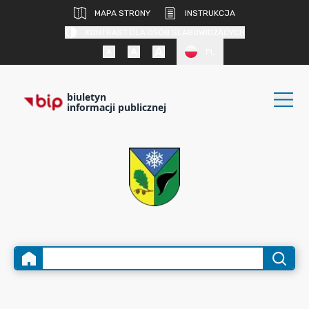
MAPA STRONY
INSTRUKCJA
KONTRAST DLA OSÓB SŁABOWIDZĄCYCH
PL
biuletyn
informacji publicznej