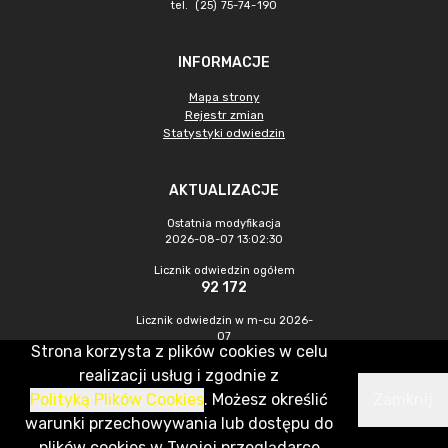
tel. (25) 75-74-190
INFORMACJE
Mapa strony
Rejestr zmian
Statystyki odwiedzin
AKTUALIZACJE
Ostatnia modyfikacja
2026-08-07 13:02:30
Licznik odwiedzin ogółem
92 172
Licznik odwiedzin w m-cu 2026-
07
Strona korzysta z plików cookies w celu
470
realizacji usług i zgodnie z
Polityką Plików Cookies
. Możesz określić
Zamknij
CMS & Hosting: Nefeni Sp. z o.o.
warunki przechowywania lub dostępu do
plików cookies w Twojej przeglądarce