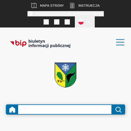
MAPA STRONY
INSTRUKCJA
KONTRAST DLA OSÓB SŁABOWIDZĄCYCH
PL
biuletyn
informacji publicznej