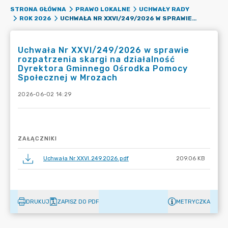
STRONA GŁÓWNA
PRAWO LOKALNE
UCHWAŁY RADY
UCHWAŁA NR XXVI/249/2026 W SPRAWIE ROZPATRZENIA SKARGI NA DZIAŁALNOŚĆ DYREKTORA GMINNEGO OŚRODKA POMOCY SPOŁECZNEJ W MROZACH
ROK 2026
Uchwała Nr XXVI/249/2026 w sprawie
rozpatrzenia skargi na działalność
Dyrektora Gminnego Ośrodka Pomocy
Społecznej w Mrozach
2026-06-02 14:29
ZAŁĄCZNIKI
Uchwała Nr XXVI.249.2026.pdf
209.06 KB
DRUKUJ
ZAPISZ DO PDF
METRYCZKA