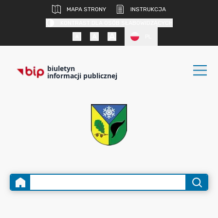
MAPA STRONY
INSTRUKCJA
KONTRAST DLA OSÓB SŁABOWIDZĄCYCH
PL
biuletyn
informacji publicznej