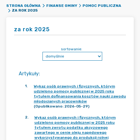
STRONA GŁÓWNA
FINANSE GMINY
POMOC PUBLICZNA
ZA ROK 2025
za rok 2025
sortowanie:
Artykuły
:
1
.
Wykaz osób prawnych i fizycznych, którym
udzielono pomocy publicznej w 2025 roku
tytułem dofinansowania kosztów nauki zawodu
młodocianych pracowników
(Opublikowano: 2026-05-29)
2
.
Wykaz osób prawnych i fizycznych, którym
udzielono pomocy publicznej w 2025 roku
tytułem zwrotu podatku akcyzowego
zawartego w cenie oleju napędowego
wykorzystywanego do produkcji rolnej