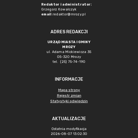
Redaktor i administrator:
Grzegorz Kowalczyk
email
:redaktor@mrozy.pl
ADRES REDAKCJI
URZĄD MIASTA I GMINY
MROZY
ul. Adama Mickiewicza 35
05-320 Mrozy
tel. (25) 75-74-190
INFORMACJE
Mapa strony
Rejestr zmian
Statystyki odwiedzin
AKTUALIZACJE
Ostatnia modyfikacja
2026-08-07 13:02:30