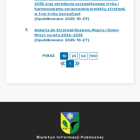
2035 oraz określenia szczegółowego trybu i
harmonogramu opracowania projektu strategii,
w tym trybu konsultacji
(Opublikowano: 2025-10-29)
3
.
Ankieta do Strategii Rozwoju Miasta i Gminy
Mrozy na lata 2026–2035
(Opublikowano: 2025-10-27)
POKAŻ
:
10
25
50
100
1
Biuletyn Informacji Publicznej