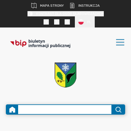
MAPA STRONY
INSTRUKCJA
KONTRAST DLA OSÓB SŁABOWIDZĄCYCH
PL
biuletyn
informacji publicznej