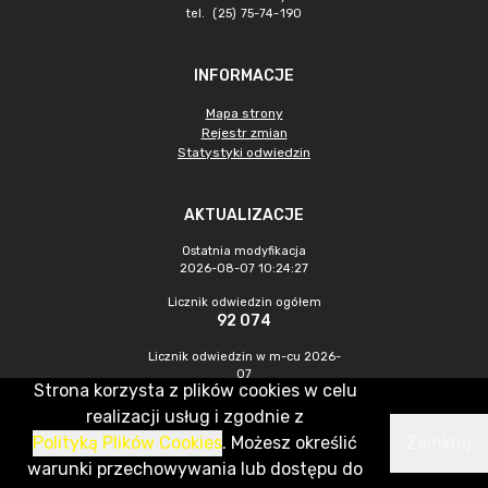
tel. (25) 75-74-190
INFORMACJE
Mapa strony
Rejestr zmian
Statystyki odwiedzin
AKTUALIZACJE
Ostatnia modyfikacja
2026-08-07 10:24:27
Licznik odwiedzin ogółem
92 074
Licznik odwiedzin w m-cu 2026-
07
Strona korzysta z plików cookies w celu
372
realizacji usług i zgodnie z
Polityką Plików Cookies
. Możesz określić
Zamknij
CMS & Hosting: Nefeni Sp. z o.o.
warunki przechowywania lub dostępu do