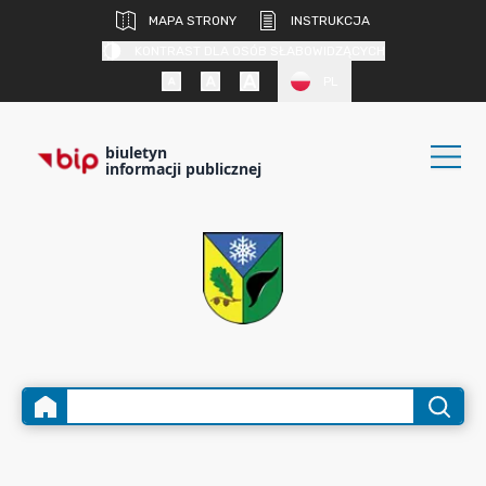
MAPA STRONY
INSTRUKCJA
KONTRAST DLA OSÓB SŁABOWIDZĄCYCH
PL
biuletyn
informacji publicznej