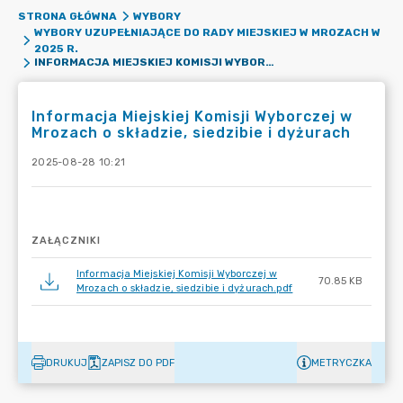
STRONA GŁÓWNA
WYBORY
WYBORY UZUPEŁNIAJĄCE DO RADY MIEJSKIEJ W MROZACH W
2025 R.
INFORMACJA MIEJSKIEJ KOMISJI WYBORCZEJ W MROZACH O SKŁADZIE, SIEDZIBIE I DYŻURACH
Informacja Miejskiej Komisji Wyborczej w
Mrozach o składzie, siedzibie i dyżurach
2025-08-28 10:21
ZAŁĄCZNIKI
Informacja Miejskiej Komisji Wyborczej w
70.85 KB
Mrozach o składzie, siedzibie i dyżurach.pdf
DRUKUJ
ZAPISZ DO PDF
METRYCZKA