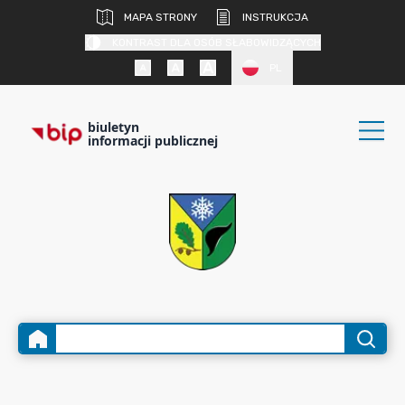
MAPA STRONY
INSTRUKCJA
KONTRAST DLA OSÓB SŁABOWIDZĄCYCH
PL
biuletyn
informacji publicznej