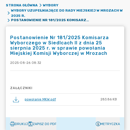
STRONA GŁÓWNA
WYBORY
WYBORY UZUPEŁNIAJĄCE DO RADY MIEJSKIEJ W MROZACH W
2025 R.
POSTANOWIENIE NR 181/2025 KOMISARZA WYBORCZEGO W SIEDLCACH II Z DNIA 25 SIERPNIA 2025 R. W SPRAWIE POWOŁANIA MIEJSKIEJ KOMISJI WYBORCZEJ W MROZACH
Postanowienie Nr 181/2025 Komisarza
Wyborczego w Siedlcach II z dnia 25
sierpnia 2025 r. w sprawie powołania
Miejskiej Komisji Wyborczej w Mrozach
2025-08-26 08:32
ZAŁĄCZNIKI
powołanie MKW.pdf
283.86 KB
DRUKUJ
ZAPISZ DO PDF
METRYCZKA