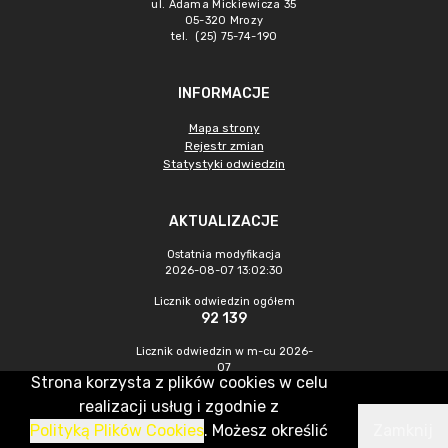
ul. Adama Mickiewicza 35
05-320 Mrozy
tel. (25) 75-74-190
INFORMACJE
Mapa strony
Rejestr zmian
Statystyki odwiedzin
AKTUALIZACJE
Ostatnia modyfikacja
2026-08-07 13:02:30
Licznik odwiedzin ogółem
92 139
Licznik odwiedzin w m-cu 2026-
07
Strona korzysta z plików cookies w celu
437
realizacji usług i zgodnie z
Polityką Plików Cookies
. Możesz określić
Zamknij
CMS & Hosting: Nefeni Sp. z o.o.