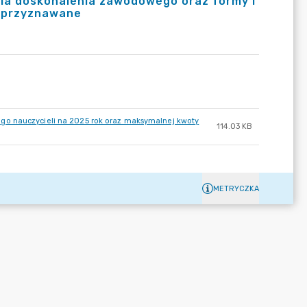
ela doskonalenia zawodowego oraz formy i
t przyznawane
go nauczycieli na 2025 rok oraz maksymalnej kwoty
114.03 KB
METRYCZKA