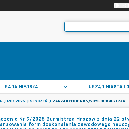
KON
RADA MIEJSKA
URZĄD MIASTA I 
ZARZĄDZENIE NR 9/2025 BURMISTRZA MROZÓW Z DNIA 22 STYCZNIA 2025 ROKU W SPRAWIE PLANU DOFINANSOWANIA FORM DOSKONALENIA ZAWODOWEGO NAUCZYCIELI NA 2025 ROK ORAZ MAKSYMALNEJ KWOTY DOFINANSOWANIA DO OPŁAT ZA ODBYWANIE PRZEZ NAUCZYCIELA DOSKONALENIA ZAWODOWEGO ORAZ FORMY I SPECJALNOŚCI KSZTAŁCENIA, NA KTÓRE DOFINANSOWANIE JEST PRZYZNAWANE
A
ROK 2025
STYCZEŃ
dzenie Nr 9/2025 Burmistrza Mrozów z dnia 22 st
nansowania form doskonalenia zawodowego nauczyc