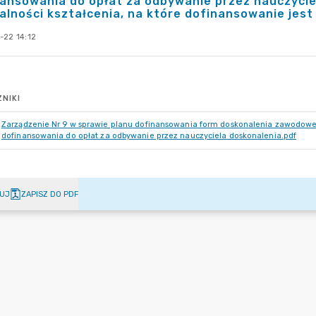
ansowania do opłat za odbywanie przez nauczyci
alności kształcenia, na które dofinansowanie jes
-22 14:12
NIKI
Zarządzenie Nr 9 w sprawie planu dofinansowania form doskonalenia zawodowe
dofinansowania do opłat za odbywanie przez nauczyciela doskonalenia.pdf
UJ
ZAPISZ DO PDF