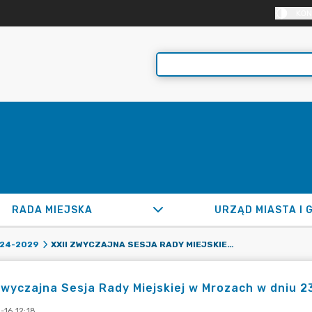
KON
RADA MIEJSKA
URZĄD MIASTA I 
XXII ZWYCZAJNA SESJA RADY MIEJSKIEJ W MROZACH W DNIU 23 STYCZNIA 2026 R.
24-2029
zwyczajna Sesja Rady Miejskiej w Mrozach w dniu 23
-16 12:18