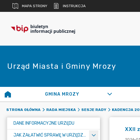
MAPA STRONY
INSTRUKCJA
biuletyn
informacji publicznej
Urząd Miasta i Gminy Mrozy
GMINA MROZY
STRONA GŁÓWNA
RADA MIEJSKA
SESJE RADY
KADENCJA 20
DANE INFORMACYJNE URZĘDU
XXII 
JAK ZAŁATWIĆ SPRAWĘ W URZĘDZIE
2026-01