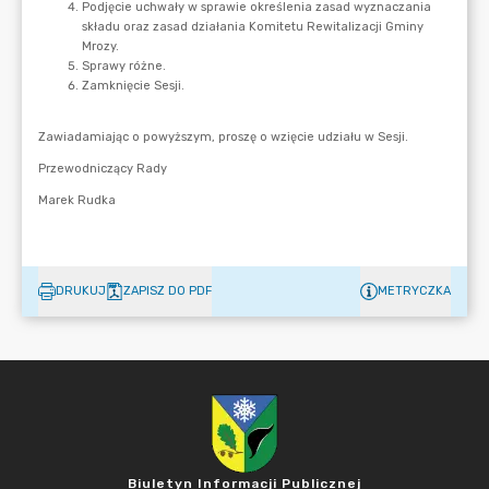
DRUKUJ
ZAPISZ DO PDF
METRYCZKA
Biuletyn Informacji Publicznej