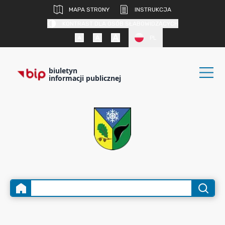
MAPA STRONY
INSTRUKCJA
KONTRAST DLA OSÓB SŁABOWIDZĄCYCH
PL
biuletyn
informacji publicznej