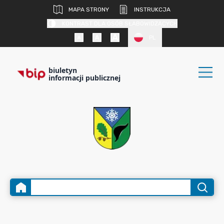
MAPA STRONY
INSTRUKCJA
KONTRAST DLA OSÓB SŁABOWIDZĄCYCH
PL
biuletyn
informacji publicznej