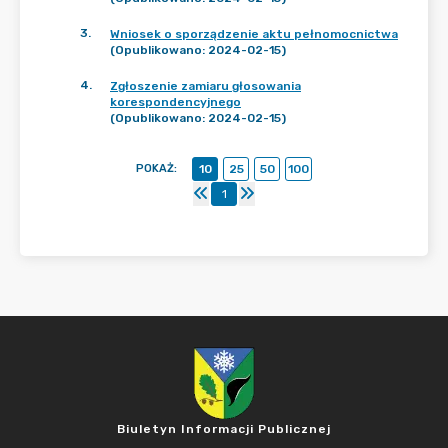
3
.
Wniosek o sporządzenie aktu pełnomocnictwa
(Opublikowano: 2024-02-15)
4
.
Zgłoszenie zamiaru głosowania
korespondencyjnego
(Opublikowano: 2024-02-15)
POKAŻ
:
10
25
50
100
1
Biuletyn Informacji Publicznej