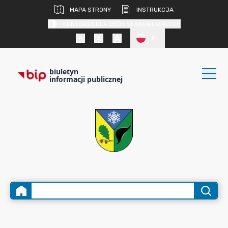
MAPA STRONY
INSTRUKCJA
KONTRAST DLA OSÓB SŁABOWIDZĄCYCH
PL
biuletyn
informacji publicznej