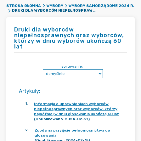
STRONA GŁÓWNA
WYBORY
WYBORY SAMORZĄDOWE 2024 R.
DRUKI DLA WYBORCÓW NIEPEŁNOSPRAWNYCH ORAZ WYBORCÓW, KTÓRZY W DNIU WYBORÓW UKOŃCZĄ 60 LAT
Druki dla wyborców
niepełnosprawnych oraz wyborców,
którzy w dniu wyborów ukończą 60
lat
sortowanie:
Artykuły
:
1
.
Informacja o uprawnieniach wyborców
niepełnosprawnych oraz wyborców, którzy
najpóźniej w dniu głosowania ukończą 60 lat
(Opublikowano: 2024-02-21)
2
.
Zgoda na przyjęcie pełnomocnictwa do
głosowania
(Opublikowano: 2024-02-15)