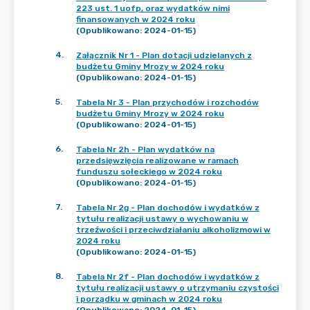
223 ust. 1 uofp, oraz wydatków nimi
finansowanych w 2024 roku
(Opublikowano: 2024-01-15)
4
.
Załącznik Nr 1 - Plan dotacji udzielanych z
budżetu Gminy Mrozy w 2024 roku
(Opublikowano: 2024-01-15)
5
.
Tabela Nr 3 - Plan przychodów i rozchodów
budżetu Gminy Mrozy w 2024 roku
(Opublikowano: 2024-01-15)
6
.
Tabela Nr 2h - Plan wydatków na
przedsięwzięcia realizowane w ramach
funduszu sołeckiego w 2024 roku
(Opublikowano: 2024-01-15)
7
.
Tabela Nr 2g - Plan dochodów i wydatków z
tytułu realizacji ustawy o wychowaniu w
trzeźwości i przeciwdziałaniu alkoholizmowi w
2024 roku
(Opublikowano: 2024-01-15)
8
.
Tabela Nr 2f - Plan dochodów i wydatków z
tytułu realizacji ustawy o utrzymaniu czystości
i porządku w gminach w 2024 roku