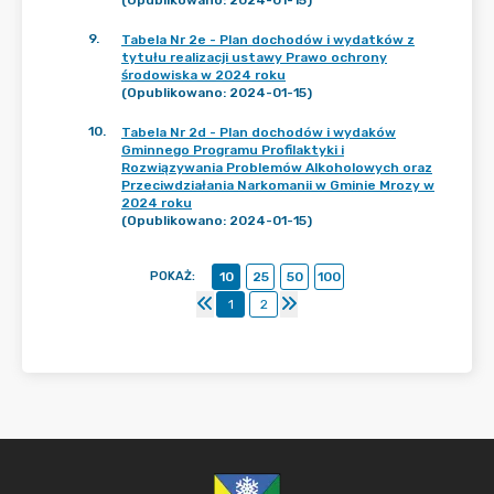
(Opublikowano: 2024-01-15)
9
.
Tabela Nr 2e - Plan dochodów i wydatków z
tytułu realizacji ustawy Prawo ochrony
środowiska w 2024 roku
(Opublikowano: 2024-01-15)
10
.
Tabela Nr 2d - Plan dochodów i wydaków
Gminnego Programu Profilaktyki i
Rozwiązywania Problemów Alkoholowych oraz
Przeciwdziałania Narkomanii w Gminie Mrozy w
2024 roku
(Opublikowano: 2024-01-15)
POKAŻ
:
10
25
50
100
1
2