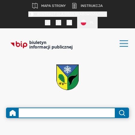
MAPA STRONY
INSTRUKCJA
KONTRAST DLA OSÓB SŁABOWIDZĄCYCH
PL
biuletyn
informacji publicznej