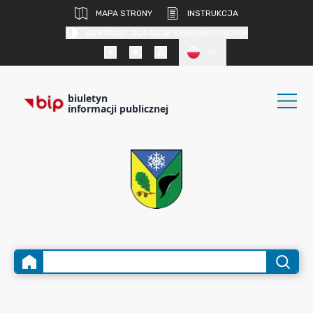
MAPA STRONY
INSTRUKCJA
KONTRAST DLA OSÓB SŁABOWIDZĄCYCH
PL
biuletyn
informacji publicznej