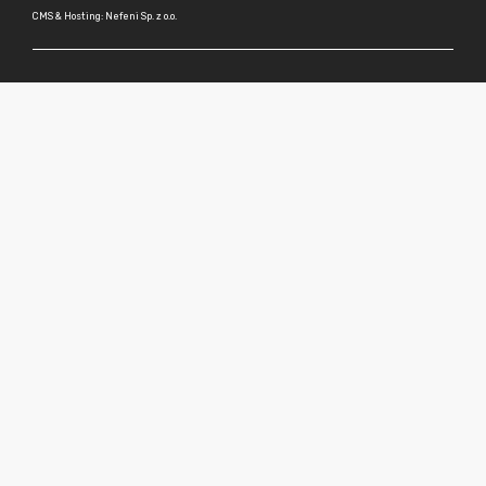
CMS & Hosting: Nefeni Sp. z o.o.