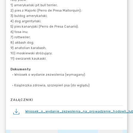
ZAŁĄCZNIKI
Wniosek_o_wydanie_zezwolenia_na_prowadzenie_hodowli_lub