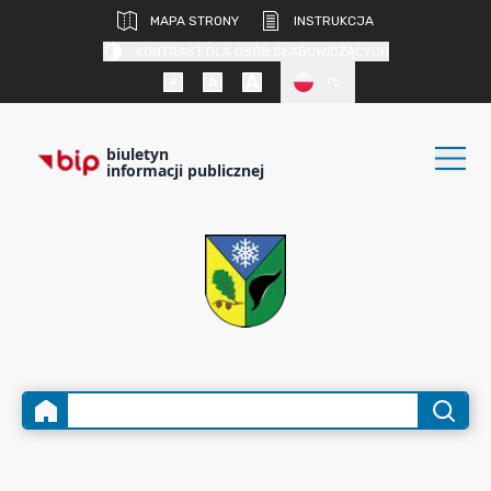
MAPA STRONY
INSTRUKCJA
KONTRAST DLA OSÓB SŁABOWIDZĄCYCH
PL
biuletyn
informacji publicznej