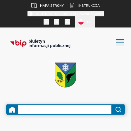
MAPA STRONY
INSTRUKCJA
KONTRAST DLA OSÓB SŁABOWIDZĄCYCH
PL
biuletyn
informacji publicznej