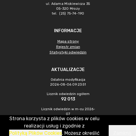
ul. Adama Mickiewicza 35
05-320 Mrozy
tel. (25) 75-74-190
INFORMACJE
Mapa strony
Rejestr zmian
Statystyki odwiedzin
AKTUALIZACJE
Ostatnia modyfikacja
2026-08-06 09:23:51
Licznik odwiedzin ogółem
92 013
Licznik odwiedzin w m-cu 2026-
07
Strona korzysta z plików cookies w celu
311
realizacji usług i zgodnie z
Polityką Plików Cookies
. Możesz określić
Zamknij
CMS & Hosting: Nefeni Sp. z o.o.