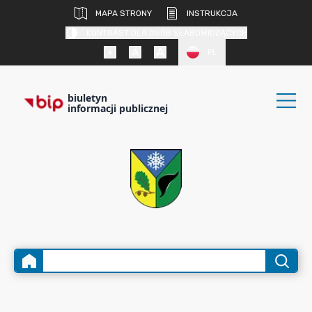
MAPA STRONY
INSTRUKCJA
KONTRAST DLA OSÓB SŁABOWIDZĄCYCH
PL
biuletyn
informacji publicznej