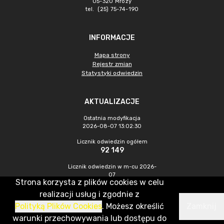
05-320 Mrozy
tel. (25) 75-74-190
INFORMACJE
Mapa strony
Rejestr zmian
Statystyki odwiedzin
AKTUALIZACJE
Ostatnia modyfikacja
2026-08-07 13:02:30
Licznik odwiedzin ogółem
92 149
Licznik odwiedzin w m-cu 2026-
07
Strona korzysta z plików cookies w celu
447
realizacji usług i zgodnie z
Polityką Plików Cookies
. Możesz określić
Zamknij
CMS & Hosting: Nefeni Sp. z o.o.
warunki przechowywania lub dostępu do