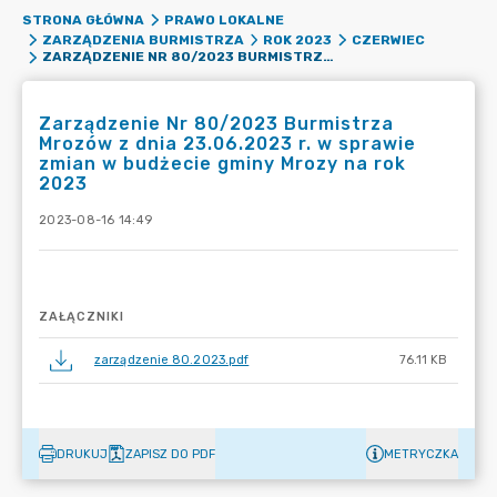
STRONA GŁÓWNA
PRAWO LOKALNE
ZARZĄDZENIA BURMISTRZA
ROK 2023
CZERWIEC
ZARZĄDZENIE NR 80/2023 BURMISTRZA MROZÓW Z DNIA 23.06.2023 R. W SPRAWIE ZMIAN W BUDŻECIE GMINY MROZY NA ROK 2023
Zarządzenie Nr 80/2023 Burmistrza
Mrozów z dnia 23.06.2023 r. w sprawie
zmian w budżecie gminy Mrozy na rok
2023
2023-08-16 14:49
ZAŁĄCZNIKI
zarządzenie 80.2023.pdf
76.11 KB
DRUKUJ
ZAPISZ DO PDF
METRYCZKA