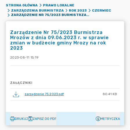
STRONA GŁÓWNA
PRAWO LOKALNE
ZARZĄDZENIA BURMISTRZA
ROK 2023
CZERWIEC
ZARZĄDZENIE NR 75/2023 BURMISTRZA MROZÓW Z DNIA 09.06.2023 R. W SPRAWIE ZMIAN W BUDŻECIE GMINY MROZY NA ROK 2023
Zarządzenie Nr 75/2023 Burmistrza
Mrozów z dnia 09.06.2023 r. w sprawie
zmian w budżecie gminy Mrozy na rok
2023
2023-08-11 15:19
ZAŁĄCZNIKI
zarządzenie 75.2023.pdf
80.41 KB
DRUKUJ
ZAPISZ DO PDF
METRYCZKA