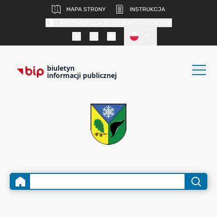
MAPA STRONY
INSTRUKCJA
KONTRAST DLA OSÓB SŁABOWIDZĄCYCH
PL
biuletyn
informacji publicznej