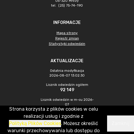
05-320 Mrozy
tel. (25) 75-74-190
INFORMACJE
Mapa strony
Rejestr zmian
Statystyki odwiedzin
AKTUALIZACJE
Ostatnia modyfikacja
2026-08-07 13:02:30
Licznik odwiedzin ogółem
92 149
Licznik odwiedzin w m-cu 2026-
07
Strona korzysta z plików cookies w celu
447
realizacji usług i zgodnie z
Polityką Plików Cookies
. Możesz określić
Zamknij
CMS & Hosting: Nefeni Sp. z o.o.
warunki przechowywania lub dostępu do