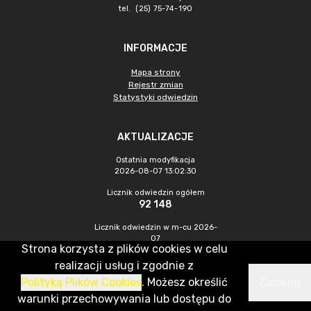
tel. (25) 75-74-190
INFORMACJE
Mapa strony
Rejestr zmian
Statystyki odwiedzin
AKTUALIZACJE
Ostatnia modyfikacja
2026-08-07 13:02:30
Licznik odwiedzin ogółem
92 148
Licznik odwiedzin w m-cu 2026-
07
Strona korzysta z plików cookies w celu
446
realizacji usług i zgodnie z
Polityką Plików Cookies
. Możesz określić
Zamknij
CMS & Hosting: Nefeni Sp. z o.o.
warunki przechowywania lub dostępu do