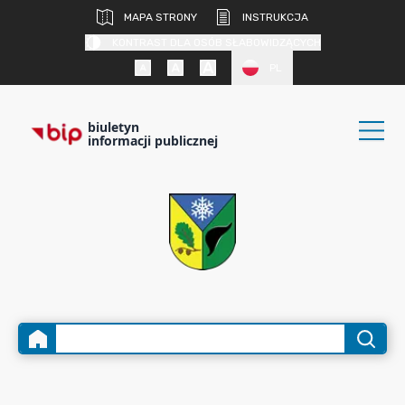
MAPA STRONY
INSTRUKCJA
KONTRAST DLA OSÓB SŁABOWIDZĄCYCH
PL
biuletyn
informacji publicznej