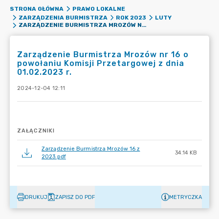
STRONA GŁÓWNA
PRAWO LOKALNE
ZARZĄDZENIA BURMISTRZA
ROK 2023
LUTY
ZARZĄDZENIE BURMISTRZA MROZÓW NR 16 O POWOŁANIU KOMISJI PRZETARGOWEJ Z DNIA 01.02.2023 R.
Zarządzenie Burmistrza Mrozów nr 16 o
powołaniu Komisji Przetargowej z dnia
01.02.2023 r.
2024-12-04 12:11
ZAŁĄCZNIKI
Zarządzenie Burmistrza Mrozów 16 z
34.14 KB
2023.pdf
DRUKUJ
ZAPISZ DO PDF
METRYCZKA